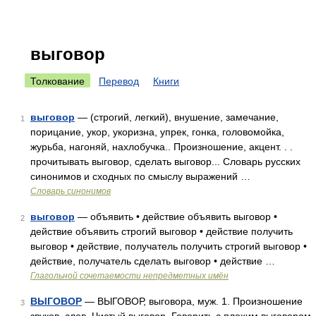
выговор
Толкование
Перевод
Книги
выговор
— (строгий, легкий), внушение, замечание,
1
порицание, укор, укоризна, упрек, гонка, головомойка,
журьба, нагоняй, нахлобучка.. Произношение, акцент. . .
прочитывать выговор, сделать выговор... Словарь русских
синонимов и сходных по смыслу выражений …
Словарь синонимов
выговор
— объявить • действие объявить выговор •
2
действие объявить строгий выговор • действие получить
выговор • действие, получатель получить строгий выговор •
действие, получатель сделать выговор • действие …
Глагольной сочетаемости непредметных имён
ВЫГОВОР
— ВЫГОВОР, выговора, муж. 1. Произношение
3