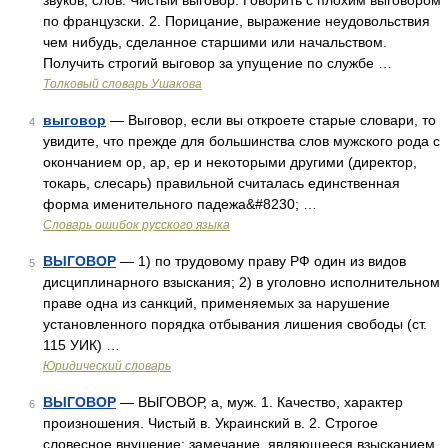
звуков, слов. Чистый выговор. Говорить с плохим выговором
по французски. 2. Порицание, выражение неудовольствия
чем нибудь, сделанное старшими или начальством.
Получить строгий выговор за упущение по службе …
Толковый словарь Ушакова
выговор
— Выговор, если вы откроете старые словари, то
4
увидите, что прежде для большинства слов мужского рода с
окончанием ор, ар, ер и некоторыми другими (директор,
токарь, слесарь) правильной считалась единственная
форма именительного падежа&#8230; …
Словарь ошибок русского языка
ВЫГОВОР
— 1) по трудовому праву РФ один из видов
5
дисциплинарного взыскания; 2) в уголовно исполнительном
праве одна из санкций, применяемых за нарушение
установленного порядка отбывания лишения свободы (ст.
115 УИК) …
Юридический словарь
ВЫГОВОР
— ВЫГОВОР, а, муж. 1. Качество, характер
6
произношения. Чистый в. Украинский в. 2. Строгое
словесное внушение; замечание, являющееся взысканием,