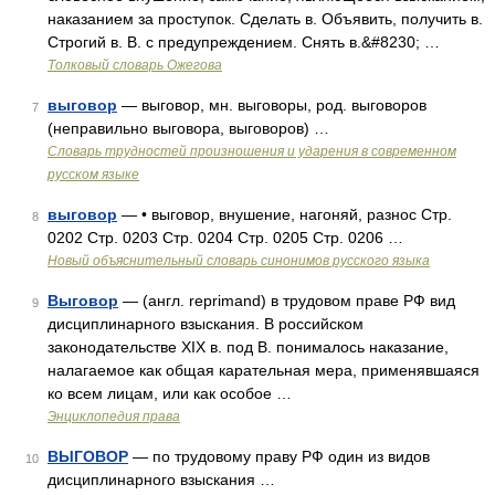
наказанием за проступок. Сделать в. Объявить, получить в.
Строгий в. В. с предупреждением. Снять в.&#8230; …
Толковый словарь Ожегова
выговор
— выговор, мн. выговоры, род. выговоров
7
(неправильно выговора, выговоров) …
Словарь трудностей произношения и ударения в современном
русском языке
выговор
— • выговор, внушение, нагоняй, разнос Стр.
8
0202 Стр. 0203 Стр. 0204 Стр. 0205 Стр. 0206 …
Новый объяснительный словарь синонимов русского языка
Выговор
— (англ. reprimand) в трудовом праве РФ вид
9
дисциплинарного взыскания. В российском
законодательстве XIX в. под В. понималось наказание,
налагаемое как общая карательная мера, применявшаяся
ко всем лицам, или как особое …
Энциклопедия права
ВЫГОВОР
— по трудовому праву РФ один из видов
10
дисциплинарного взыскания …